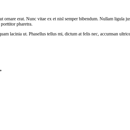
ut ornare erat. Nunc vitae ex et nisl semper bibendum. Nullam ligula ju
orttitor pharetra.
r quam lacinia ut. Phasellus tellus mi, dictum at felis nec, accumsan ultr
*