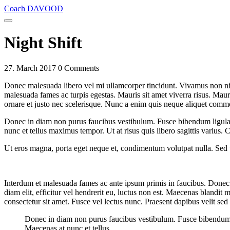
Coach DAVOOD
Night Shift
27. March 2017
0 Comments
Donec malesuada libero vel mi ullamcorper tincidunt. Vivamus non nisi
malesuada fames ac turpis egestas. Mauris sit amet viverra risus. Maur
ornare et justo nec scelerisque. Nunc a enim quis neque aliquet commo
Donec in diam non purus faucibus vestibulum. Fusce bibendum ligula 
nunc et tellus maximus tempor. Ut at risus quis libero sagittis varius. 
Ut eros magna, porta eget neque et, condimentum volutpat nulla. Sed 
Interdum et malesuada fames ac ante ipsum primis in faucibus. Donec 
diam elit, efficitur vel hendrerit eu, luctus non est. Maecenas blandit
consectetur sit amet. Fusce vel lectus nunc. Praesent dapibus velit sed f
Donec in diam non purus faucibus vestibulum. Fusce bibendum l
Maecenas at nunc et tellus.