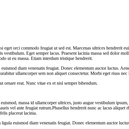
 eget orci commodo feugiat ut sed est. Maecenas ultrices hendrerit euis
is vestibulum. Eget semper lacus. Praesent lacinia massa sed dolor molli
do ut eu massa. Etiam interdum tristique hendrerit.
euismod diam venenatis feugiat. Donec elementum auctor luctus. Aenean
Curabitur ullamcorper sem non aliquet consectetur. Morbi eget risus nec l
ut ornare erat. Nunc vitae ex et nisl semper bibendum.
euismod, massa id ullamcorper ultrices, justo augue vestibulum ipsum, 
 mauris vel ante feugiat rutrum.Phasellus hendrerit nunc ac lacus aliquet 
elis placerat lacinia.
igula euismod diam venenatis feugiat. Donec elementum auctor luctus. 